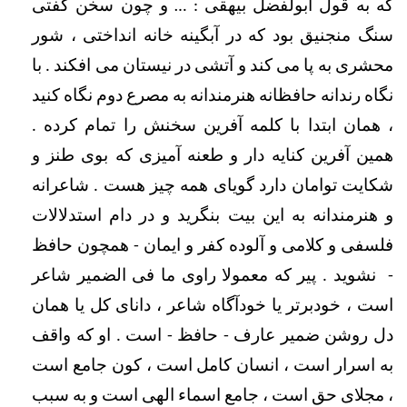
که به قول ابولفضل بیهقی : … و چون سخن گفتی 
سنگ منجنیق بود که در آبگینه خانه انداختی ، شور 
محشری به پا می کند و آتشی در نیستان می افکند . با 
نگاه رندانه حافظانه هنرمندانه به مصرع دوم نگاه کنید 
، همان ابتدا با کلمه آفرین سخنش را تمام کرده . 
همین آفرین کنایه دار و طعنه آمیزی که بوی طنز و 
شکایت توامان دارد گویای همه چیز هست . شاعرانه 
و هنرمندانه به این بیت بنگرید و در دام استدلالات 
فلسفی و کلامی و آلوده کفر و ایمان - همچون حافظ 
-  نشوید . پیر که معمولا راوی ما فی الضمیر شاعر 
است ، خودبرتر یا خودآگاه شاعر ، دانای کل یا همان 
دل روشن ضمیر عارف - حافظ - است . او که واقف 
به اسرار است ، انسان کامل است ، کون جامع است 
، مجلای حق است ، جامع اسماء الهی است و به سبب 