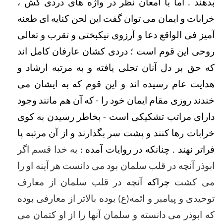
بدهند . اما با امعان نظر در واژه های دردی کش ، 
خرابات و ایمان می توان گفت این لحن کنایه ای طعنه 
آمیز فی الواقع دعا و آرزوی نیکبختی و تقرب و تعالی 
روحی این قوم است ؛ دردی کشان عارفان کامل اند 
که حق بر دل آنان تجلی یافته و به مرتبه ارشاد و 
هدایت عام رسیده اند و این قوم که به ایشان می 
خندند روزی مقام ایمان خود را - که آن هم مانند وجود 
دارای مراتب تشکیکی است - بخاطر رسیدن به کوی 
خرابات رها کنند و پشت سر بگذارند و از آن مرتبه پا 
فراتر نهند . چنانکه در روایات آمده : ب
ه خدا قسم اگر 
ابوذر آنچه در قلب سلمان بود می دانست هر آینه او را 
می کشت
 چراکه 
آنچه در قلب سلمان از معارف 
توحیدی و پیامبر و ائمه(ع) بوده بالاتر از معارفى بوده 
که ابوذر مى دانسته و سلمان آنها را از او کتمان مى 