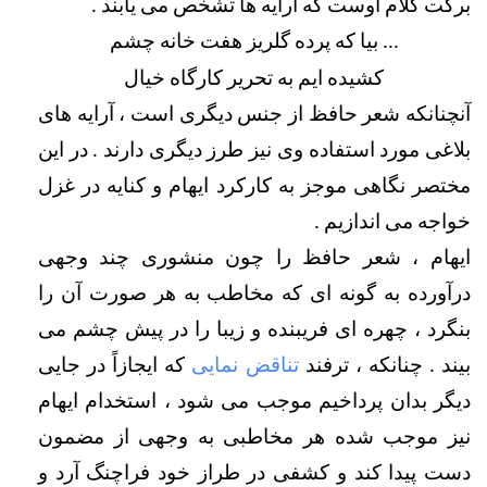
برکت کلام اوست که آرایه ها تشخص می یابند .
... بیا که پرده گلریز هفت خانه چشم
کشیده ایم به تحریر
کارگاه
خیال
آنچنانکه شعر حافظ از جنس دیگری است ، آرایه های 
بلاغی مورد استفاده وی نیز طرز دیگری دارند . در این 
مختصر نگاهی موجز به کارکرد ایهام و کنایه در غزل 
خواجه می اندازیم .
ایهام ، شعر حافظ را چون منشوری چند وجهی 
درآورده به گونه ای که مخاطب به هر صورت آن را 
بنگرد ، چهره ای فریبنده و زیبا را در پیش چشم می 
بیند . چنانکه ، ترفند 
تناقض نمایی
 که ایجازاً در جایی 
دیگر بدان پرداخیم موجب می شود ، استخدام ایهام 
نیز موجب شده هر مخاطبی به وجهی از مضمون 
دست پیدا کند و کشفی در طراز خود فراچنگ آرد و 