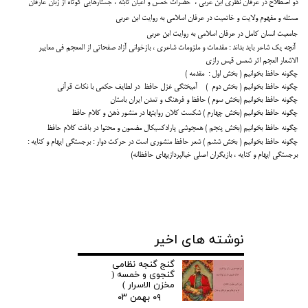
دو اصطلاح در عرفان نظری ابن عربی ، حضرات خمس و اعیان ثابته ، جستارهایی کوتاه از زبان عارفان
مسئله و مفهوم ولایت و خاتمیت در عرفان اسلامی به روایت ابن عربی
جامعیت انسان کامل در عرفان اسلامی به روایت ابن عربی
آنچه یک شاعر باید بداند : مقدمات و ملزومات شاعری ، بازخوانی آزاد صفحاتی از المعجم فی معاییر
الاشعار العجم اثر شمس قیس رازی
چگونه حافظ بخوانیم ( بخش اول : مقدمه )
چگونه حافظ بخوانیم ( بخش دوم ) آمیختگی غزل حافظ در لطایف حکمی با نکات قرآنی
چگونه حافظ بخوانیم (بخش سوم ) حافظ و فرهنگ و تمدن ایران باستان
چگونه حافظ بخوانیم (بخش چهارم ) شکست کلان روایتها در منشور ذهن و کلام حافظ
چگونه حافظ بخوانیم (بخش پنجم ) همجوشی پارادکسیکال مضمون و محتوا در بافت کلام حافظ
چگونه حافظ بخوانیم ( بخش ششم ) شعر حافظ منشوری است در حرکت دوار : برجستگی ایهام و کنایه :
برجستگی ایهام و کنایه ، بازیگران اصلی خیالپردازیهای حافظانه
)
نوشته های اخیر
گنج گنجه نظامی
گنجوی و خمسه (
مخزن الاسرار )
۰۹ بهمن ۰۳