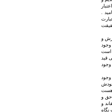
عتبار
مید .
بارت
قیقت
گرش و
وجود
ل است
 قید
وجود
 وجود
جودش
 هست
 حق و
اند و
 نگاه