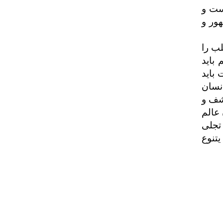
ست و
ور و
لب را
باید
باید
نسان
شف و
عالم
تجلی
یتنوع