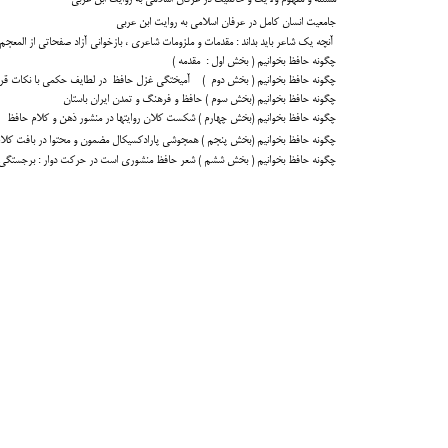
جامعیت انسان کامل در عرفان اسلامی به روایت ابن عربی
آنچه یک شاعر باید بداند : مقدمات و ملزومات شاعری ، بازخوانی آزاد صفحاتی از المعج
چگونه حافظ بخوانیم ( بخش اول : مقدمه )
چگونه حافظ بخوانیم ( بخش دوم ) آمیختگی غزل حافظ در لطایف حکمی با نکات قر
چگونه حافظ بخوانیم (بخش سوم ) حافظ و فرهنگ و تمدن ایران باستان
چگونه حافظ بخوانیم (بخش چهارم ) شکست کلان روایتها در منشور ذهن و کلام حافظ
چگونه حافظ بخوانیم (بخش پنجم ) همجوشی پارادکسیکال مضمون و محتوا در بافت کلا
چگونه حافظ بخوانیم ( بخش ششم ) شعر حافظ منشوری است در حرکت دوار : برجستگی ایهام