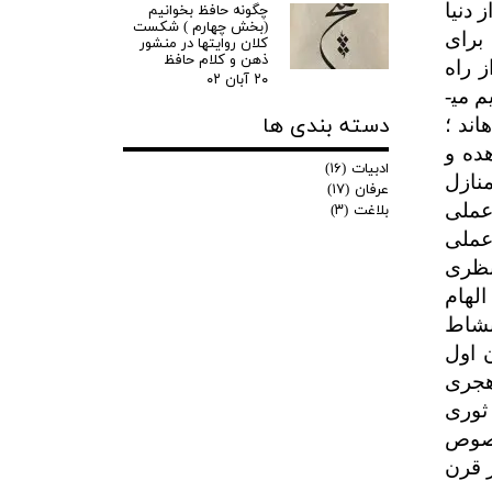
 دنیا
چگونه حافظ بخوانیم
(بخش چهارم ) شکست
برای
کلان روایتها در منشور
ذهن و کلام حافظ
 راه
۲۰ آبان ۰۲
 می­
دسته بندی ها
اند ؛
ده و
ادبیات
(۱۶)
منازل
عرفان
(۱۷)
عملی
بلاغت
(۳)
عملی
 نظری
الهام
نشاط
 اول
هجری
 ثوری
خصوص
هد در قرن