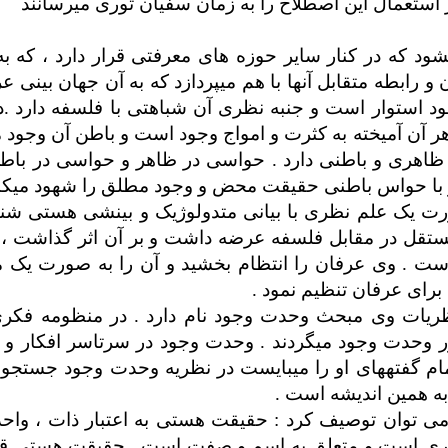
استعمال این اصطلاح را به زمان سفیان ثوری می­رسانند
که در کنار سایر حوزه­ های معرفتی قرار دارد ، که به 
و رابطه متقابل آنها با هم می­پردازد که به آن جهان بینی ع
هود استوار است و جنبه نظری آن شباهتی با فلسفه دارد .د
ر آن آمیخته به کثرت و امواج وجود است و باطن آن وجود
ز ظاهری و باطنی دارد . حواسی در ظاهر و حواسی در باطن
و با حواس باطنی حقیقت محض و وجود مطلق را شهود می­کند
ورت یک علم نظری با بیانی متدولوژیک و بینشی هستی شنا
مستقل در مقابل فلسفه عرضه داشت و بر آن اثر گذاشت ،
است . وی عرفان را انتظام بخشید و آن را به صورت یک 
برای عرفان تنظیم نمود .
ریات وی مبحث وحدت وجود نام دارد . در منظومه فکری
وحدت وجود می­گردند . وحدت وجود در سرتاسر افکار و ع
 گفته­های او را می­بایست در نظریه وحدت وجود جستجو ک
 به همین اندیشه است .
ی توان توصیف کرد : حقیقت هستی به اعتبار ذات ، واحد 
باری است و متعلق به اسم و صفت است . حقیقت هستی قد