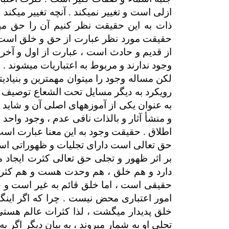
ازلی است و تغییر نمی­کند . آنچه تغییر می­کن
ذات به این حقیقت نظر کنیم آن را حق می­بی
حقیقت مورد نظر عبارت از حق و خلق است ، 
از قدیم و حادث است ، عبارت از اول و آخر
وجود ندارند و مربوط به اعتباریات می­شوند .
لکن مساله وجود را می­توان مهمترین و بنیا
رویکرد به دیگر مسایل تحت الشعاع توصیف و 
به عنوان یکی از آموزه­های اصلی آن و شاید ا
و منشأ آثار و بالذات نافی عدم ، وجود و
اطلاق . حقیقت وجود به این معنا عبارت ا
حق تعالی است دارای تجلیات و ظهوراتی اس
بر اثر ظهور و تجلی حق تعالی کثرت ایجاد می­
دارد و هم خلق ، هم وحدت هست و هم کثرت 
حقیقی است ، اما خلق قائم به غیر است و 
امور اعتباری محض نیست . چرا که اگر اینگونه
خلق پدیدار می­گشت ، لذا کثرات عالم هستی ا
تجلی او به شمار می­روند ، به بیان دیگر اگ