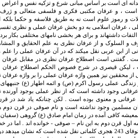
انه­ ای است بر اساس مبانی شرع و تزکیه نفس و اعراض از
ست ، و عرفان مکتبی فکری و فلسفی متعالی و ژرف 
 و رموز علوم است نه به طریق فلاسفه و حکما بلکه از
ی ، عرفان اسلامی به دو بخش عرفان عملی و نظری تقسیم
فات داشته­اند و برای هر بخشی نامهای مختلفی بکار برده­
وف و السلوک و از عرفان نظری به علم الحقایق و المشاه
ی از ابن عربی نقل می­کند که در آن عرفان عملی را علم 
 است . گفتنی است اصطلاح عرفان نظری در مقابل عرفان 
 ، لیکن قیصری در شرح فصوص الحکم اصطلاح عرفان 
ی از محققین نیز همین واژه عرفان عملی را بر واژه عرفان
و زندگی عملی رسول اکرم (ص) و ائمه اطهار (ع) جنبه­های 
فانی وجود داشته است که از نظر عملی بوجود آورنده 
فانی و معنوی بوده است . لکن چنانکه یاد شد در قرن
ان مسلمین وجود نداشته است و نام صوفی در قرن دوم 
 المعیشه کافی آمده در زمان امام صادق (ع) گروهی (سفیان
مه اول قرن دوم به این نام
–
صوفی - خوانده اند . اما در 
اصطلاح عارف نیز ظاهراً از سری سقطی متوفای 243 هجری کلماتی نقل شده است که نشان می­د