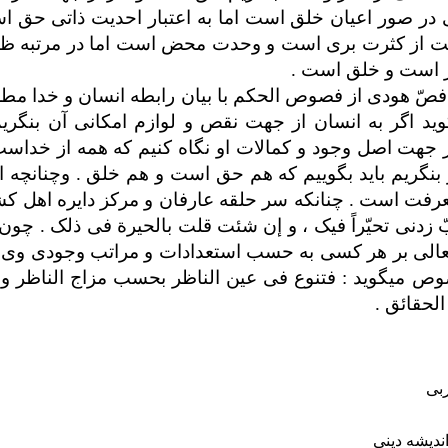
 در صور اعیان خلق است اما به اعتبار احدیت ذاتی حق ا
دیت از کثرت بری است و وحدت محض است اما در مرتبه ظه
 است و خلق است .
ر فصّ هودی از فصوص الحکم با بیان رابطه انسان و خدا مط
د اگر به انسان از جهت نقص و لوازم امکانی آن بنگریم 
 جهت اصل وجود و کمالات او نگاه کنیم که همه از خداست 
ر بنگریم باید بگوییم که هم حق است و هم خلق .
وچنانچه ا
رفت است . چنانکه سر حلقه عارفان و مرکز دایره اهل ک
نی تحیّراً فیک ، و إن شئت قلت بالحیرة فی ذلک . چون 
الی بر هر کسی به حسب استعدادات و مراتب وجودی وی 
وص می­گوید : فتنوع فی عین الناظر بحسب مزاج الناظر و 
الحقائق .
ربی
ندیشه دینی