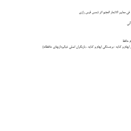
م فی معاییر الاشعار العجم اثر شمس قیس رازی
آنی
م حافظ
 و کنایه : برجستگی ایهام و کنایه ، بازیگران اصلی خیالپردازیهای حافظانه
)