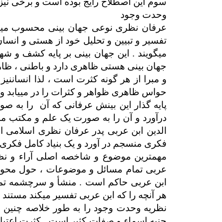
سوم این اصطلاح رایج بوده است و برخی نیز 
وحدت وجود
عرفان نظری نوعی جهان بینی محسوب می­شود 
تفسیر و تبیین و تحلیل خود از هستی و انسان 
می­گویند . این جهان بینی بر پایه کشف و ش
جهان بینی هستی ظاهری دارد و باطنی ، ظاه
و مبرا از هر گونه کثرت است ، لذا انساننی
حواس ظاهری ظواهر و کثرات را در می­یابد 
پایه گذار این بینش عرفانی که آن را به ص
درآورد و آن را به صورت یک علم و مکتب 
الدین ابن عربی پدر عرفان نظری اسلامی 
فکری منسجم در آورد و یک بنیاد کامل فکری 
مهمترین موضوع و شاخصه اصلی آراء و نظ
عربی تمام مسائل و موضوعات ، حول محور 
ابن عربی حاکم است . منشأ و سرچشمه تمام
هر آنچه را که ابن عربی تفسیر می­کند مستند
نظریه وحدت وجود را به طور خلاصه چنین م
جنبه اسماء و صفات کثیر است . کثرت اعت