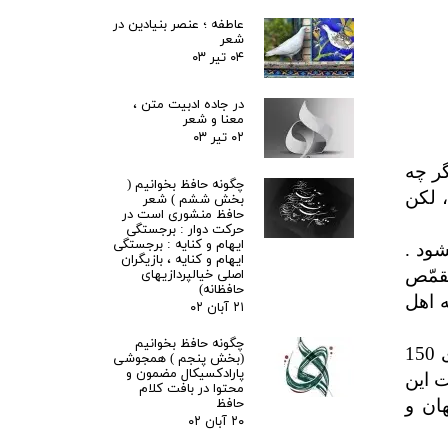
عاطفه ؛ عنصر بنیادین در
شعر
۰۴ تیر ۰۳
در جاده ادبیت متن ،
معنا و شعر
۰۲ تیر ۰۳
گر چه
چگونه حافظ بخوانیم (
، لکن
بخش ششم ) شعر
حافظ منشوری است در
حرکت دوار : برجستگی
ایهام و کنایه : برجستگی
ود .
ایهام و کنایه ، بازیگران
قمّص
اصلی خیالپردازیهای
حافظانه)
ه اهل
۲۱ آبان ۰۲
چگونه حافظ بخوانیم
اما اینکه نخستین بار چه کسی بدین لقب نامیده شد قول مشهور این است که ابوهاشم صوفی متوفای 150
(بخش پنجم ) همجوشی
پارادکسیکال مضمون و
مسلم است این
محتوا در بافت کلام
ان و
حافظ
۲۰ آبان ۰۲