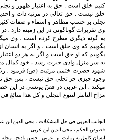
کنیم خلق است . حق به اعتبار ظهور و تجلی
خلق نیست . حق تعالی در مرتبه ذات و اح
تجلی بر حسب مظاهر و اسماء و صفات کثیر
وی تقریرات گوناگونی در این زمینه دارد . د
به گونه دیگری مطرح کرده است . وی می­گوی
بگوییم که وی خلق است ، و اگر به انسان از
بگوییم که او حق است و اگر به هر دو اعتبا
به سر منزل وادی حیرت رسد ، خود کمال مع
شهود حضرت ختمی مرتبت (ص) فرمود : ربّ زد
وجود چیزی جز تجلی حق نیست ، پس حق تع
می­کند . ابن عربی در فصّ یونسی در این خص
مزاج الناظر لتنوع التجلی و کل هذا سائغ فی 
الجانب الغربی فی حل المشکلات ، محی الدین ابن ع
فصوص الحکم ، محی الدین ابن عربی
انسان کامل به روایت ابن عربی ، حسن بادنج ، مجله ا