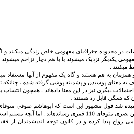
کلمات در محدوده جغرافیای مفهومی خاص زندگی می­کنند و ا
ومی یکدیگر نزدیک می­شوند یا با هم دچار تزاحم می­شوند 
می­کنند .
مزمان به هم هستند و گاه یک مفهوم از آنها مستفاد می­ش
به معنای پوشیدن و پشمینه پوشی گرفته شده ، چنانکه ت
تمالات دیگری نیز در این معنا داده­اند . همچون انتساب ب
ن که همگی قابل رد هستند .
قمری است . و برخی نیز این اصطلاح را حسن بصری متوفای 110 قمری رسانده­اند . اما آنچه 
 رواج پیدا کرده و در کانون توجه اندیشمندان از فقیه