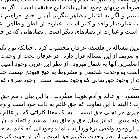
د صرفاً صورتهای وجود تجلی یافته این حقیقت است . اگر به ا
نیم و اگر به اعتبار مظاهر بنگریم آن را خلق خواهیم نا
عبارت از واحد و کثیر است ، عبارت از باطن و ظاهر ، ع
 است و عبارت از تضادهای دیگر است . تضادهایی که در ح
دی­ترین مساله در فلسفه عرفان محسوب کرد ، چنانکه نوع ن
تعریف از این مساله قرار دارد . در عرفان بحث از وحدت 
صلی­ترین آنها به شمار می­رود . از نظر ابن عربی وجود اصی
احد است به وحدت شخصی و مشروط به هیچ قیودی نیست حتی
ست از وجود حق تعالی که وجود بسیط است . وجود صرف که 
ت .
شود ، و عالم و آدم هویدا می­گردند . با این بیان ، هم حق
؛ البته با این تفاوت که حق قائم به ذات خود است و و
چیزی جز تجلی حق نیست . به یک معنا کثراتی که در عالم
 می­بود . تمایز میان حق و خلق پیدا نمی­شد و اتحاد میان
ز وجود واقعی برخوردارند ، اما موجوداتی که قائم به حق­
ر به هستی از نظر وحدت بنگریم حق است و اگر از جهت کثرت