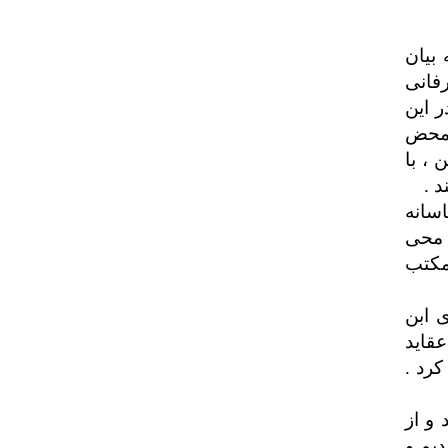
بیان
رفانی
ر این
 محض
 ، با
 .
سانه
 محی
مکتب
 ابن
قاید
رد .
و از
یم و