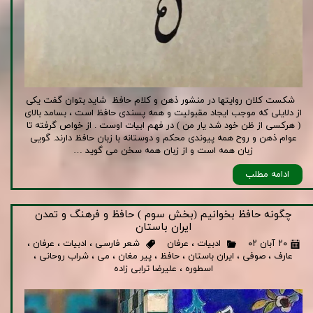
شکست کلان روایتها در منشور ذهن و کلام حافظ شاید بتوان گفت یکی
از دلایلی که موجب ایجاد مقبولیت و همه پسندی حافظ است ، بسامد بالای
( هرکسی از ظن خود شد یار من ) در فهم ابیات اوست . از خواص گرفته تا
عوام ذهن و روح همه پیوندی محکم و دوستانه با زبان حافظ دارند. گویی
زبان همه است و از زبان همه سخن می گوید …
ادامه مطلب
چگونه حافظ بخوانیم (بخش سوم ) حافظ و فرهنگ و تمدن
ایران باستان
۲۰ آبان ۰۲
ادبیات
،
عرفان
شعر فارسی
،
ادبیات
،
عرفان
،
عارف
،
صوفی
،
ایران باستان
،
حافظ
،
پیر مغان
،
می
،
شراب روحانی
،
اسطوره
،
علیرضا ترابی زاده