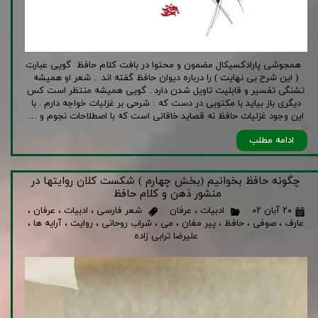
همجوشی پارادکسیکال مضمون و محتوا در بافت کلام حافظ گویی عبارت
( این شرح بی نهایت ) را درباره دیوان حافظ گفته اند . شعر او همیشه
تشنگی تفسیر و قابلیت تاویل شدن دارد . گویی همیشه منتظر است کس
دیگری باز بیاید با مکتوبی در دست که : شرحی بر غزلیات خواجه دارم . با
این وجود غزلیات حافظ نه قصاید خاقانی است که با اصطلاحات نجوم و …
ادامه مطلب
چگونه حافظ بخوانیم (بخش چهارم ) شکست کلان روایتها در
منشور ذهن و کلام حافظ
۲۰ آبان ۰۲
ادبیات
،
عرفان
شعر فارسی
،
ادبیات
،
عرفان
،
عارف
،
صوفی
،
حافظ
،
پیر مغان
،
می
،
شراب روحانی
،
روایت
،
آرایه ها
،
علیرضا ترابی زاده