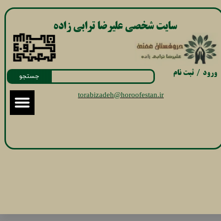
سایت شخصی علیرضا ترابی زاده
ورود
/
ثبت نام
جستجو
حساب کاربری
torabizadeh
@horoofestan.ir
من
تغییر گذر
واژه
سفارشات
خروج از
حساب کاربری