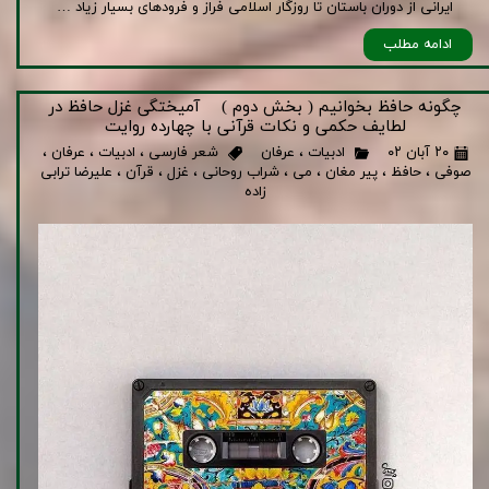
ایرانی از دوران باستان تا روزگار اسلامی فراز و فرودهای بسیار زیاد …
ادامه مطلب
چگونه حافظ بخوانیم ( بخش دوم ) آمیختگی غزل حافظ در
لطایف حکمی و نکات قرآنی با چهارده روایت
۲۰ آبان ۰۲
ادبیات
،
عرفان
شعر فارسی
،
ادبیات
،
عرفان
،
صوفی
،
حافظ
،
پیر مغان
،
می
،
شراب روحانی
،
غزل
،
قرآن
،
علیرضا ترابی
زاده