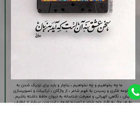
ما چه بخواهیم و چه نخواهیم ، بناچار و باید برای نزدیک شدن به
منظومه فکری و رسیدن به فهم شاعر ، از واژگان ، ترکیبات و تصویرسازی
هایش ، نگاهی الهیاتی و معرفت شناسانه به دیوان حافظ داشته باشیم .
به هر حال به اقرار خود شاعر و تصریح اشعار ، این متن سرشار از لطایف
حِکَمی و غنی شده از نکات قرآنی است . مگر …
ادامه مطلب
قبلی
۱
۲
۳
۴
بعدی