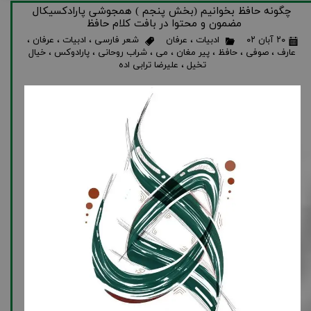
چگونه حافظ بخوانیم (بخش پنجم ) همجوشی پارادکسیکال
مضمون و محتوا در بافت کلام حافظ
۲۰ آبان ۰۲
ادبیات
،
عرفان
شعر فارسی
،
ادبیات
،
عرفان
،
عارف
،
صوفی
،
حافظ
،
پیر مغان
،
می
،
شراب روحانی
،
پارادوکس
،
خیال
تخیل
،
علیرضا ترابی اده