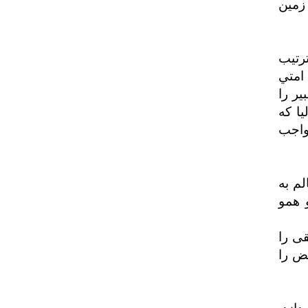
زمين
ترتيب
 امتي
ير را
يا که
 واجب
م به
 همو
ی را
ض را