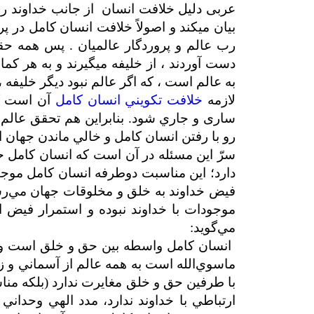
عربی دلیل خلافت انسان از جانب خداوند را
بیان می­کند و اصولاً خلافت انسان کامل در پ
رب عالم و پروردگار عالمیان . پس همه ح
دست آوردند ، از خلیفه می­گیرند و به هر کما
به عالم است ، که اگر عالم نبود دیگر خلیفه ، 
لازمه
خلافت تكويني انسان كامل
آن است ك
ساری و جاري ‌شود
.
بنابراين هم تحقق عالم 
رو با رفتن انسان كامل و خالي ماندن جهان ا
سرّ اين مسئله در آن است که انسان کامل ح
دارد؛ اين مناسبت دوطرفه انسان کامل موجب 
فيض خداوند به خلق و مخلوقات جهان مي‌رسد،
موجودات با خداوند نبوده و استمرار فيض
مي‌گويد:
انسان کامل واسطه بين حق و خلق است و ب
ماسوي‌الله است به همه عالم از آسماني و ز
با طرفين حق و خلق مغايرت ندارد (بلکه مناس
ارتباطي با خداوند ندارد، مدد الهي وحداني