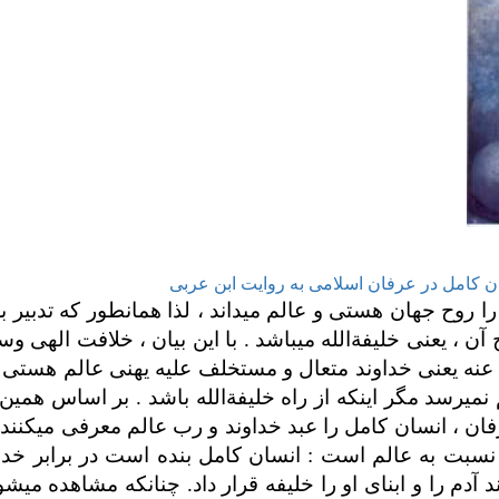
ن کامل در عرفان اسلامی به روایت ابن عربی
ا روح جهان هستی و عالم می­داند ، لذا همانطور که تدبیر ب
آن ، یعنی خلیفةالله می­باشد . با این بیان ، خلافت الهی 
نه یعنی خداوند متعال و مستخلف علیه یهنی عالم هستی
نمی­رسد مگر اینکه از راه خلیفةالله باشد . بر اساس همین 
ن ، انسان کامل را عبد خداوند و رب عالم معرفی می­کنند 
نسبت به عالم است : انسان کامل بنده است در برابر خداو
م را و ابنای او را خلیفه قرار داد. چنانکه مشاهده می­شو