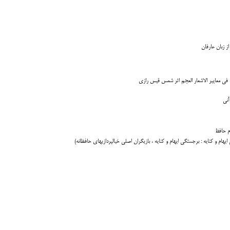
ز زبان عارفان
م فی معاییر الاشعار العجم اثر شمس قیس رازی
آنی
م حافظ
 و کنایه : برجستگی ایهام و کنایه ، بازیگران اصلی خیالپردازیهای حافظانه
)