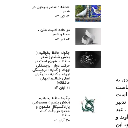
عاطفه ؛ عنصر بنیادین در
شعر
۰۴ تیر ۰۳
در جاده ادبیت متن ،
معنا و شعر
۰۲ تیر ۰۳
چگونه حافظ بخوانیم (
بخش ششم ) شعر
حافظ منشوری است در
حرکت دوار : برجستگی
ایهام و کنایه : برجستگی
ایهام و کنایه ، بازیگران
اصلی خیالپردازیهای
دن به
حافظانه)
وساطت
۲۱ آبان ۰۲
 است
چگونه حافظ بخوانیم
تدبیر
(بخش پنجم ) همجوشی
پارادکسیکال مضمون و
، عبد
محتوا در بافت کلام
حافظ
ند و
۲۰ آبان ۰۲
د ابن