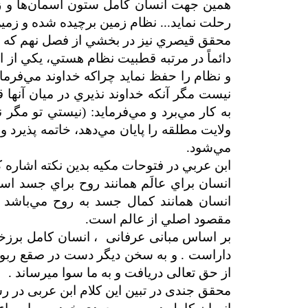
همين جهت انسان کامل ستون آسمان‌ها و ز
رحلت نمايد... نظام زمين برچيده شده و زمي
محقق قيصري نیز در بخشي از فصل نهم که ه
دائماً در مرتبه قطبيت نظام هستي، يکي از ا
و نظام را حفظ نمايد چراکه خداوند مي‌فرما
نيست مگر آنکه خداوند نذيري در ميان آنها ق
به کار مي‌برد و مي‌فرمايد: (نيستي تو مگر نذ
ولايت مطلقه را پايان مي‌دهد، خاتمه پذيرد
مي‌شود.
ابن عربي در فتوحات مکيه بدين نکته اشاره ک
انسان براي عالَم همانند روح براي جسد ا
انسان همانند کمال جسد به روح مي‌باشد 
مقصود اصلي از عالم است.
بر اساس مبانی عرفانی ، انسان کامل برزخ
داراست . و به سخن دیگر دست در صقع ربوبی 
از حق تعالی دریافت و به ما سوا می­رساند .
محقق جندی در تبین این کلام ابن عربی در رس