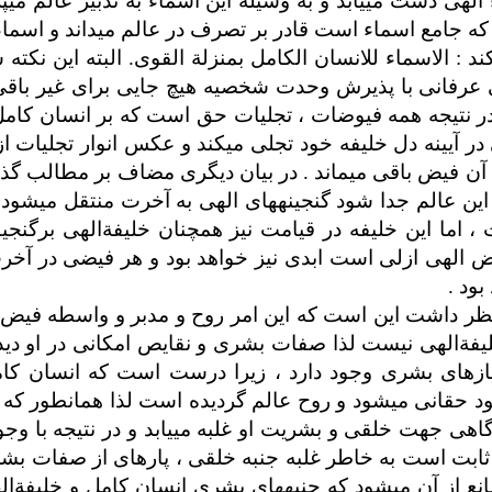
ی دست می­یابد و به وسیله این اسماء به تدبیر عالم می­پر
 که جامع اسماء است قادر بر تصرف در عالم می­داند و اسما
د : الاسماء للانسان الکامل بمنزلة القوی. البته این نکته 
رفانی با پذیرش وحدت شخصیه هیچ جایی برای غیر باقی 
 نتیجه همه فیوضات ، تجلیات حق است که بر انسان کامل 
در آیینه دل خلیفه خود تجلی می­کند و عکس انوار تجلیات از 
 آن فیض باقی می­ماند . در بیان دیگری مضاف بر مطالب گذ
 این عالم جدا شود گنجینه­های الهی به آخرت منتقل می­شود 
ما این خلیفه در قیامت نیز همچنان خلیفةالهی برگنجینه
 الهی ازلی است ابدی نیز خواهد بود و هر فیضی در آخرت
بود .
ّنظر داشت این است که این امر روح و مدبر و واسطه فیض 
فةالهی نیست لذا صفات بشری و نقایص امکانی در او دیده
یازهای بشری وجود دارد ، زیرا درست است که انسان کام
ود حقانی می­شود و روح عالم گردیده است لذا همانطور که
اهی جهت خلقی و بشریت او غلبه می­یابد و در نتیجه با وجو
ابت است به خاطر غلبه جنبه خلقی ، پاره­ای از صفات بشر
نع از آن می­شود که جنبه­های بشری انسان کامل و خلیفةال