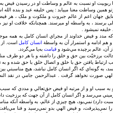
 ربوبیت او نسبت به عالم و وساطت او در رسیدن فیض به 
رتو همین وساطت معنا می­یابد : پس خلیفه عبد و بنده الله 
قایق جهان اعم از عالم جبروت و ملکوت و ملک ، هر فیض
لی برسند ، به واسطه او می­رسند. همچنانکه خلافت او نیز 
خلیفه نمی­شود .
ه مدد و فيض خداوند از مجراي انسان‌ كامل به همه موج
و هم ادامه و استمرار آن به واسطة
انسان كامل
است. از 
ز آن، عالم برچيده مي‌شود و
قيامت
به‌پا مي‌گردد
.
الت برزخيّت بين حق و خلق را داشته و با هر دو طرف من
ارتباط يافتن حق با خلق و اتصال خلق با حق شده و به تب
 به گونه‌اي که اگر انسان کامل نباشد، هيچ مناسبتي بين
 الهي صورت نخواهد گرفت . عبدالرحمن جامي در نقد ال
ه سبب او و از مرتبه او فيض حق‌تعالي و مددي که سبب 
ميني مي‌رسد و اگر انسان کامل از آن جهت که برزخيت داش
بت دارد) نمي‌بود، هيچ چيزي از عالم، به واسطه‌ آنکه منا
 را نمي‌پذيرفت، و فيض الهي بدو نمي‌رسيد و فنا مي‌يافت