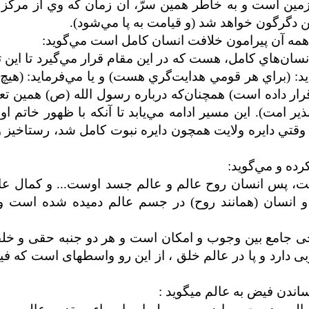
مين است و به خاطر همين سرّ، آن زمان که وي از مرکز 
ن دگرگون خواهد شد (و قيامت به پا مي‌شود).
مه آن پيرامون خلافت انسان کامل است مي‌گويد
:
نسان‌هاي کامل، هست که در اين مقام قرار مي‌گيرد تا اين 
يد: (براي هر قومي هدايت‌گري هست) و يا مي‌فرمايد: (هيچ
رار داده است) همچنان‌که درباره رسول‌ الله (ص) همين تعب
ير امت). اين مسير ادامه مي‌يابد تا آنکه با ظهور خاتم اول
 و وقتي دايره ولايت همچون دايره نبوت کامل شد، رستاخيز
رده و مي‌گويد
:
ست، پس انسان روح عالم و عالم جسد اوست... و کمال عال
و انسان (همانند روح) در جسم عالم دميده شده است و
ی جامع بین وجوب و امکان است و هر دو جنبه حقی و خلق
دارد و پا در
عالم خلق ، از این رو واسطه­ای است که فی
اندن فیض به عالم می­گوید :