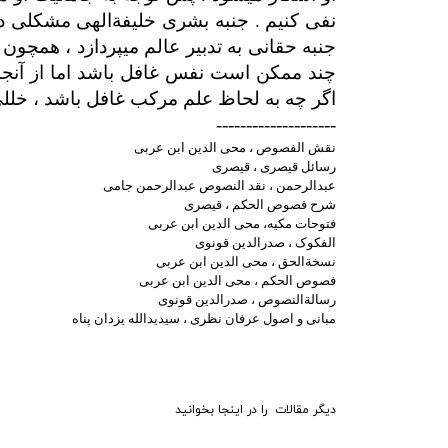
نفی کنیم .
جنبه بشری خلیفةالهی مشکلی در 
جنبه حقانی به تدبیر عالم می­پردازد ، همچو
چند ممکن است نفس غافل باشد اما از آنجا
اگر چه به لحاظ علم مرکب غافل باشد ، خللی د
--------------------
نقش الفصوص ، محی الدین ابن عربی
رسائل قیصری ، قیصری
عبدالرحمن ،
نقد النصوص عبدالرحمن جامی
شرح فصوص الحکم ، قیصری
فتوحات مکيه، محی الدین ابن عربی
الفکوک ، صدرالدین قونوی
نسخةالحق ، محی الدین ابن عربی
فصوص الحکم ، محی الدین ابن عربی
رسالةالنصوص ، صدرالدین قونوی
مبانی و اصول عرفان نظری ، سیدیدالله یزدان پناه
دیگر مقالات را در اینجا بخوانید