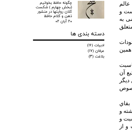
چگونه حافظ بخوانیم
عالم
(بخش چهارم ) شکست
است و
کلان روایتها در منشور
ذهن و کلام حافظ
ی به
۲۰ آبان ۰۲
متعلق
دسته بندی ها
ودات
ادبیات
(۱۶)
همين
عرفان
(۱۷)
بلاغت
(۳)
اسبت
ع آن
 ديگر
نصوص
بقاي
ته و
سبت و
 و از