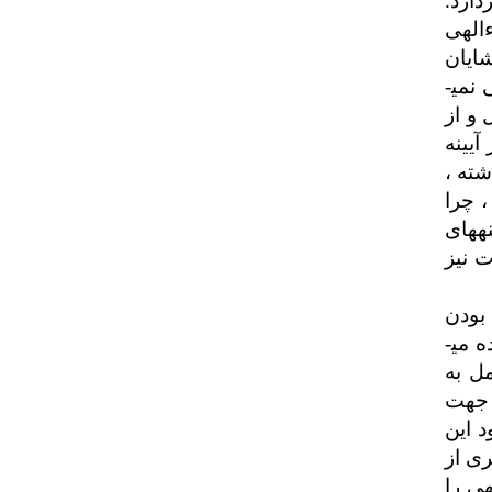
دازد.
ءالهی
شایان
نمی­
و از
آیینه
شته ،
، چرا
­های
 نیز
بودن
 می­
ل به
 جهت
د این
ی از
هی را