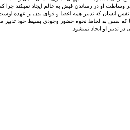
وساطت او در رساندن فیض به عالم ایجاد نمی­کند چرا که ا
ن نفس انسان که تدبیر همه اعضا و قوای بدن بر عهده اوست
 که نفس به لحاظ نحوه حضور وجودی بسیط خود تدبیر می­ک
ر تدبیر او ایجاد نمی­شود.