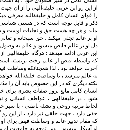
انسان کامل در سیر صعودی خود ، به اسماء اله
از این رو ابن عربی خلیفةالهی را از آن جهت
را قوای انسان کامل و خلیفةالله معرفی می­کن
ذکر و قابل توجه است که در هستی شناسی ع
ماند و هر چه هست حق و تجلیات اوست و در
او بر عالم تجلی می­کند . حق سبحانه و تعالی 
دل او بر عالم فایض می­شود و عالم به وصول
ابن عربی ادامه می­دهد : هرگاه خلیفةالهی از
که واسطه فیض از عالم رخت بربسته است ، ا
آخرت خواهد بود . لذا همچنانکه وساطت فیض
به عالم می­رسد ، با وساطت خلیفةالله خواهد 
نکته دیگری که در این خصوص باید آن را مد
انسان کامل مانع بروز صفات بشری برای خلی
شود . در خلیفةالهی ، عواطف انسانی و ن
لحاظ مرتبه روحی و نشئه باطنی ، با سیر خ
حقی دارد ، جهت خلقی نیز دارد ، از این رو گ
که مقام تدبیر عالم و وساطت فیض برای او ث
او آشکار می­شود . پس توجه به جامعیت او ما