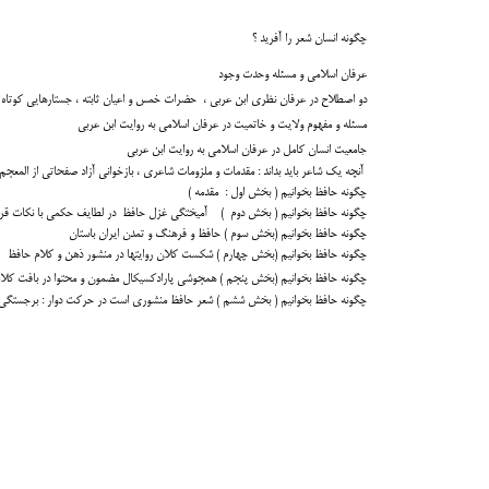
چگونه انسان شعر را آفرید ؟
عرفان اسلامی و مسئله وحدت وجود
دو اصطلاح در عرفان نظری ابن عربی ، حضرات خمس و اعیان ثابته ، جستارهایی کوتاه ا
مسئله و مفهوم ولایت و خاتمیت در عرفان اسلامی به روایت ابن عربی
جامعیت انسان کامل در عرفان اسلامی به روایت ابن عربی
آنچه یک شاعر باید بداند : مقدمات و ملزومات شاعری ، بازخوانی آزاد صفحاتی از المعج
چگونه حافظ بخوانیم ( بخش اول : مقدمه )
چگونه حافظ بخوانیم ( بخش دوم ) آمیختگی غزل حافظ در لطایف حکمی با نکات قر
چگونه حافظ بخوانیم (بخش سوم ) حافظ و فرهنگ و تمدن ایران باستان
چگونه حافظ بخوانیم (بخش چهارم ) شکست کلان روایتها در منشور ذهن و کلام حافظ
چگونه حافظ بخوانیم (بخش پنجم ) همجوشی پارادکسیکال مضمون و محتوا در بافت کلا
چگونه حافظ بخوانیم ( بخش ششم ) شعر حافظ منشوری است در حرکت دوار : برجستگی ایهام